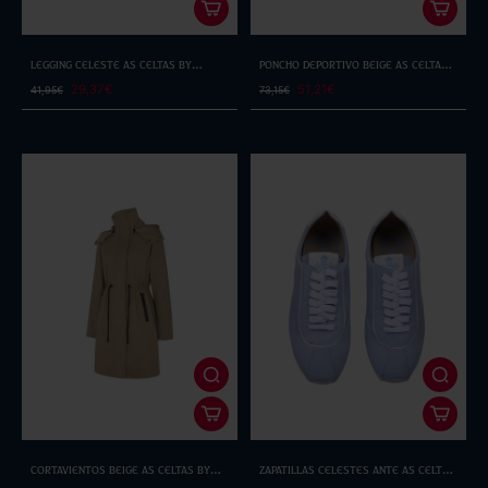
Legging Celeste As Celtas By
Poncho Deportivo Beige As Celtas
Selmark
By Selmark
29,37€
51,21€
41,95€
73,15€
Cortavientos Beige As Celtas By
Zapatillas Celestes Ante As Celtas
Selmark
de Dadá