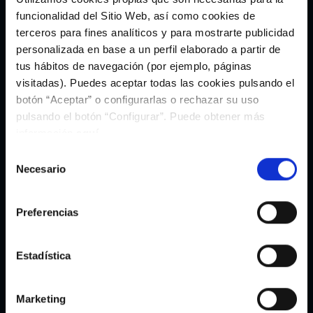
funcionalidad del Sitio Web, así como cookies de
terceros para fines analíticos y para mostrarte publicidad
personalizada en base a un perfil elaborado a partir de
tus hábitos de navegación (por ejemplo, páginas
visitadas). Puedes aceptar todas las cookies pulsando el
botón “Aceptar” o configurarlas o rechazar su uso
pulsando el botón “Configurar”. Puede obtener más
información
aquí
.
Camiseta Deportiva Negra As
Sujetador Deportivo Negro As
Selección
Celtas By Selmark
Celtas By Selmark
19,29€
31,05€
27,55€
44,35€
Necesario
de
consentimiento
Preferencias
Estadística
Marketing