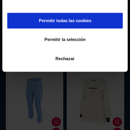
Permitir todas las cookies
Permitir la selección
Pantalón Recto Negro As Celtas By
Top Celeste Las Celtas By Selmark
Selmark
37,77€
29,37€
53,95€
41,95€
Rechazar