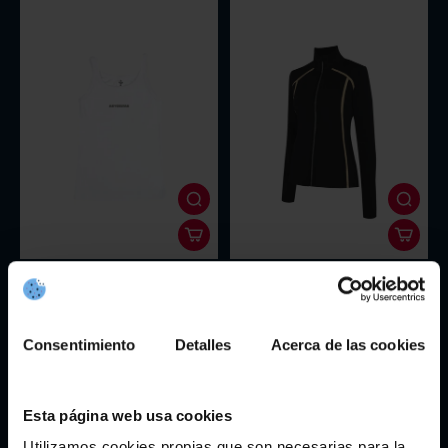
Camiseta Blanca As Celtas
Chaqueta Deportiva Negra As
Celtas By Selmark
25,95€
46,17€
65,95€
Consentimiento
Detalles
Acerca de las cookies
Esta página web usa cookies
Utilizamos cookies propias que son necesarias para la