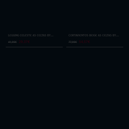
Legging Celeste As Celtas By
Cortavientos Beige As Celtas By
Selmark
Selmark
29,37€
54,57€
41,95€
77,95€