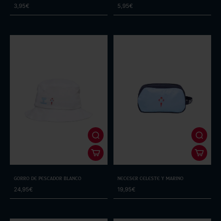
Leyenda
3,95€
5,95€
Gorro de pescador blanco
Neceser Celeste y Marino
24,95€
19,95€