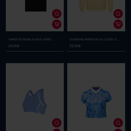
Camiseta Negra 10 Iago Aspas
Sudadera Manteiga As Celtas x
Leyenda
Cero de Costa
29,95€
59,95€