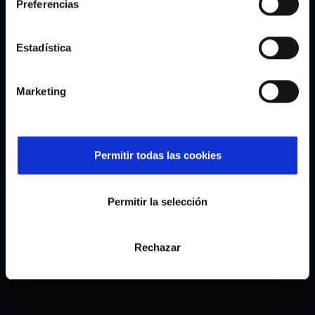
Preferencias
Estadística
Marketing
Permitir todas las cookies
Camiseta Infantil Coconut Milk 10
Chaqueta Baseball Lifestyle
Permitir la selección
Iago Aspas Leyenda Celeste
Negro
24,95€
84,95€
Rechazar