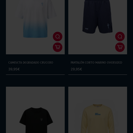
Camiseta Degradado Crucero
Pantalón Corto Marino Oversized
39,95€
29,95€