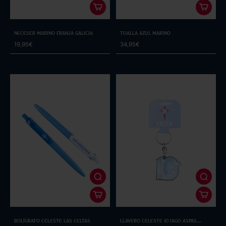
Neceser Marino Franja Galicia
Toalla Azul Marino
19,95€
34,95€
Bolígrafo Celeste Las Celtas
Llavero Celeste 10 Iago Aspas