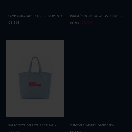
Camisa Marino y Celeste Oversized
Pantalón Recto Negro As Celtas By
Selmark
69,95€
37,77€
53,95€
Bolso Tote Celeste As Celtas x
Sudadera Infantil Degradado
Cero de Costa
Cruceiro
34,95€
59,95€