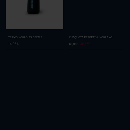
Termo Negro As Celtas
Chaqueta Deportiva Negra As
Celtas By Selmark
14,95€
46,17€
65,95€