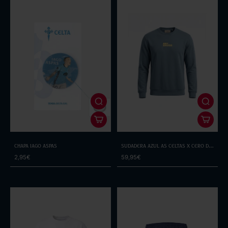
Chapa Iago Aspas
Sudadera Azul As Celtas x Cero de
Costa
2,95€
59,95€