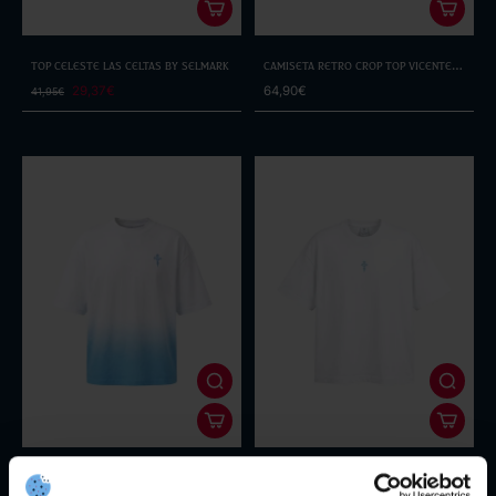
Top Celeste Las Celtas By Selmark
Camiseta Retro Crop Top Vicente
Álvarez
29,37€
64,90€
41,95€
Camiseta Infantil Degradado
Camiseta Blanca Crucero
Cruceiro