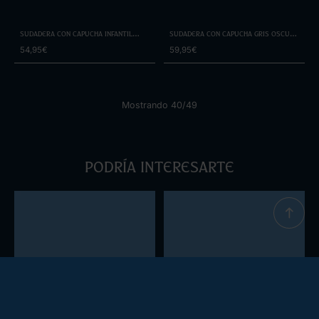
Sudadera con Capucha Infantil
Sudadera con capucha gris oscuro
Coconut Milk 10 Iago Aspas Leyenda
lavado 10 Iago Aspas Leyenda
54,95€
59,95€
Celeste
Mostrando 40/49
Podría interesarte