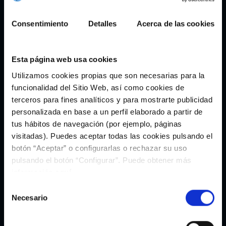
35,95€
29,95€
Consentimiento
Detalles
Acerca de las cookies
Esta página web usa cookies
Utilizamos cookies propias que son necesarias para la
funcionalidad del Sitio Web, así como cookies de
terceros para fines analíticos y para mostrarte publicidad
personalizada en base a un perfil elaborado a partir de
tus hábitos de navegación (por ejemplo, páginas
visitadas). Puedes aceptar todas las cookies pulsando el
botón “Aceptar” o configurarlas o rechazar su uso
pulsando el botón “Configurar”. Puede obtener más
información
aquí
.
Pendientes Plata As Celtas
Poncho Deportivo Beige As Celtas
Selección
By Selmark
45,00€
51,21€
73,15€
Necesario
de
consentimiento