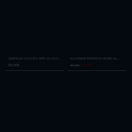
Zapatillas Celestes Ante As Celtas
Sujetador Deportivo Negro As
de Dadá
Celtas By Selmark
89,95€
31,05€
44,35€