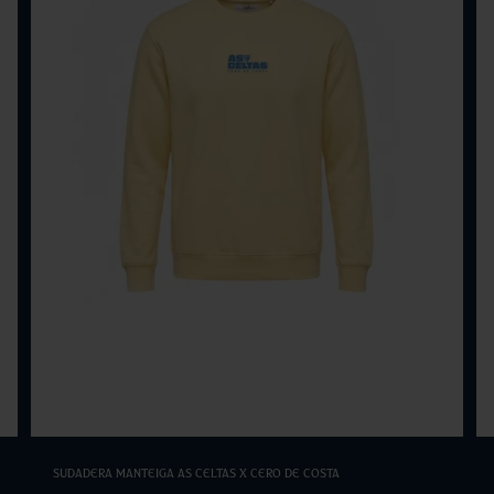
Elige opciones
Sudadera Manteiga As Celtas x Cero de Costa