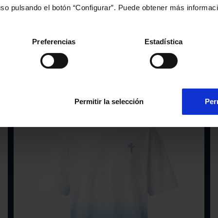
uso pulsando el botón “Configurar”. Puede obtener más informac
Neceser Celeste y Marino
19,95€
Preferencias
Estadística
Permitir la selección
Per