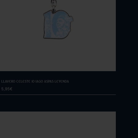
Elige opciones
Llavero Celeste 10 Iago Aspas Leyenda
5,95€