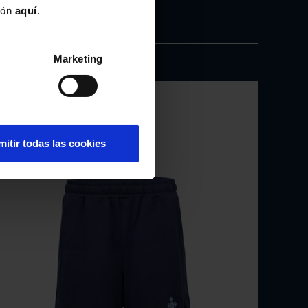
ión
aquí
.
Chapa Iago Aspas
2,95€
Marketing
mitir todas las cookies