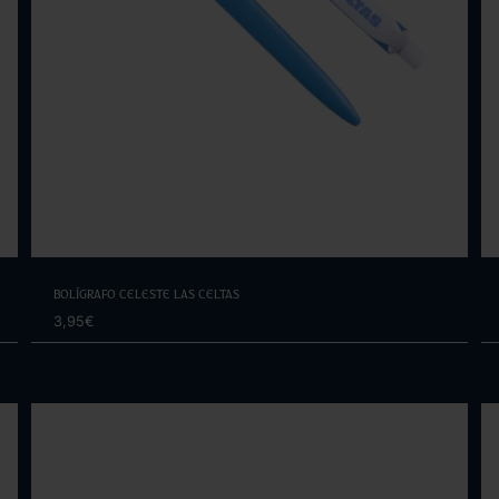
Elige opciones
Bolígrafo Celeste Las Celtas
3,95€