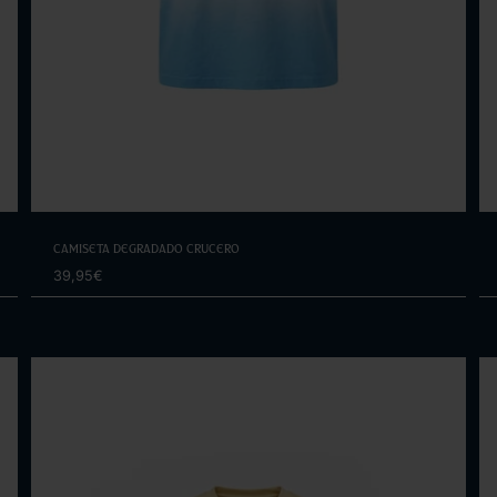
Elige opciones
Camiseta Degradado Crucero
39,95€