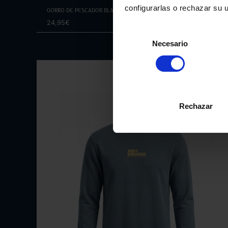
configurarlas o rechazar su 
Gorro de pescador blanco
24,95€
Selección
Necesario
de
consentimiento
Rechazar