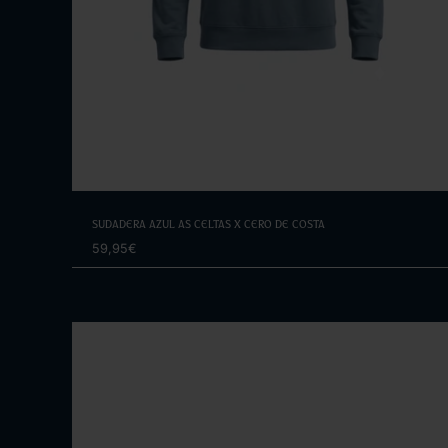
Elige opciones
Sudadera Azul As Celtas x Cero de Costa
59,95€