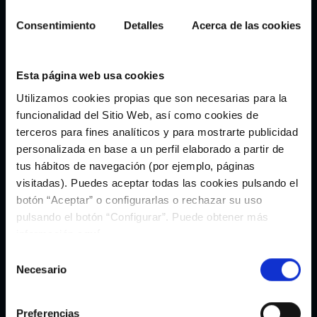
Consentimiento
Detalles
Acerca de las cookies
Esta página web usa cookies
Sky Blue Bucket Hat
White Bucket Hat
Utilizamos cookies propias que son necesarias para la
24,95€
24,95€
funcionalidad del Sitio Web, así como cookies de
terceros para fines analíticos y para mostrarte publicidad
Size
Size
personalizada en base a un perfil elaborado a partir de
ONE SIZE
ONE SIZE
tus hábitos de navegación (por ejemplo, páginas
visitadas). Puedes aceptar todas las cookies pulsando el
botón “Aceptar” o configurarlas o rechazar su uso
pulsando el botón “Configurar”. Puede obtener más
información
aquí
.
Selección
Necesario
de
consentimiento
Preferencias