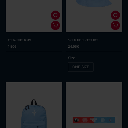
Celta Shield Pin
Sky Blue Bucket Hat
1,50€
24,95€
Size
ONE SIZE