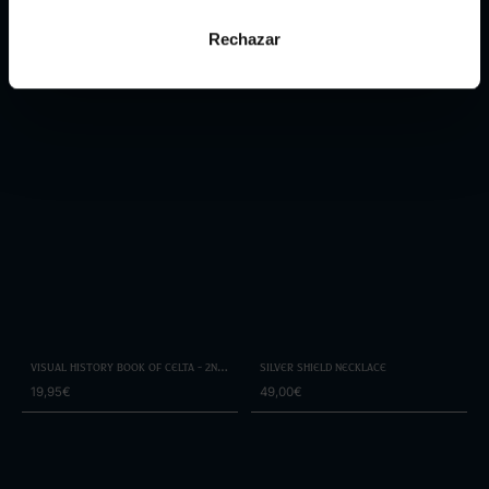
Rechazar
Visual History Book of Celta - 2nd
Silver Shield Necklace
Edition
19,95€
49,00€