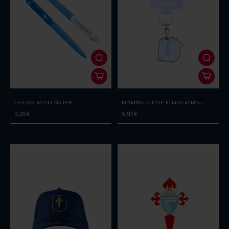
Celeste As Celtas Pen
Keyring Celeste 10 Iago Aspas
Legend
3,95€
5,95€