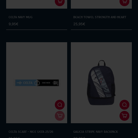
Celta Navy Mug
Beach Towel Strength and Heart
9,95€
25,95€
Celta Scarf - Nice UEFA 25/26
Galicia Stripe Navy Backpack