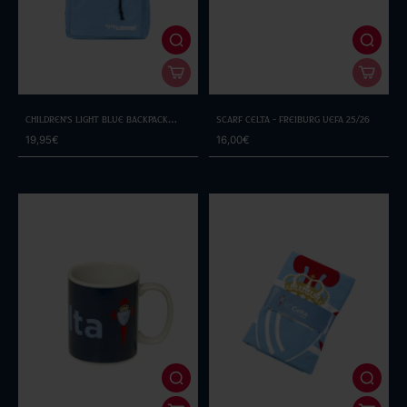
Children's Light Blue Backpack
SCARF CELTA - FREIBURG UEFA 25/26
with Crest
19,95€
16,00€