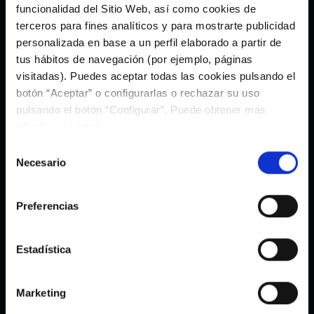
funcionalidad del Sitio Web, así como cookies de
terceros para fines analíticos y para mostrarte publicidad
personalizada en base a un perfil elaborado a partir de
tus hábitos de navegación (por ejemplo, páginas
visitadas). Puedes aceptar todas las cookies pulsando el
botón “Aceptar” o configurarlas o rechazar su uso
pulsando el botón “Configurar”. Puede obtener más
información
aquí
.
Selección
Camiseta Deportiva Negra As
Suxeitador Deportivo Negro As
Celtas By Selmark
Celtas By Selmark
Necesario
19,29€
31,05€
de
27,55€
44,35€
consentimiento
Preferencias
Estadística
Marketing