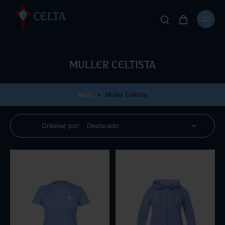
Muller Celtista
Inicio
•
Muller Celtista
Ordenar por: