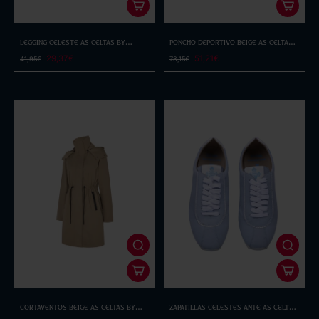
Legging Celeste As Celtas By
Poncho Deportivo Beige As Celtas
Selmark
By Selmark
29,37€
51,21€
41,95€
73,15€
Cortaventos Beige As Celtas By
Zapatillas Celestes Ante As Celtas
Selmark
by Dadá