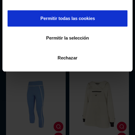
Permitir todas las cookies
Permitir la selección
Pantalón Recto Negro As Celtas By
Top Celeste As Celtas By Selmark
Selmark
37,77€
29,37€
53,95€
41,95€
Rechazar