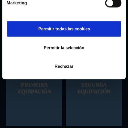
Lenda
Marketing
5,95€
2,95€
Permitir todas las cookies
Podería interesarte
Permitir la selección
Rechazar