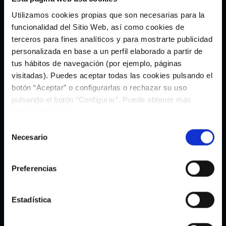
Utilizamos cookies propias que son necesarias para la
funcionalidad del Sitio Web, así como cookies de
Hoodie Infantil Coconut Milk 10
Camiseta Infantil Coconut Milk 10
terceros para fines analíticos y para mostrarte publicidad
Iago Aspas Lenda Celeste
Iago Aspas Lenda Celeste
54,95€
24,95€
personalizada en base a un perfil elaborado a partir de
tus hábitos de navegación (por ejemplo, páginas
visitadas). Puedes aceptar todas las cookies pulsando el
botón “Aceptar” o configurarlas o rechazar su uso
pulsando el botón “Configurar”. Puede obtener más
información
aquí
.
Selección
Necesario
de
consentimiento
Preferencias
Estadística
Chaveiro Celeste 10 Iago Aspas
Chapa Iago Aspas