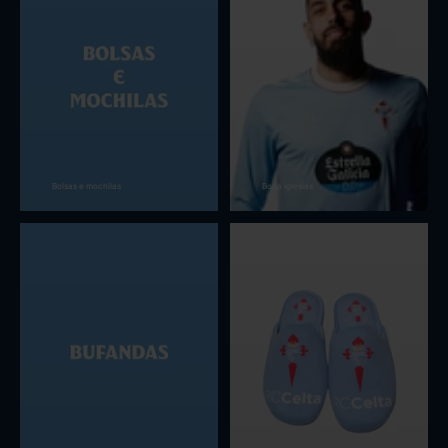
Bolsas e mochilas
Borja Iglesias