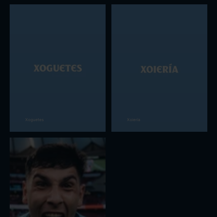
Xoguetes
Xoiería