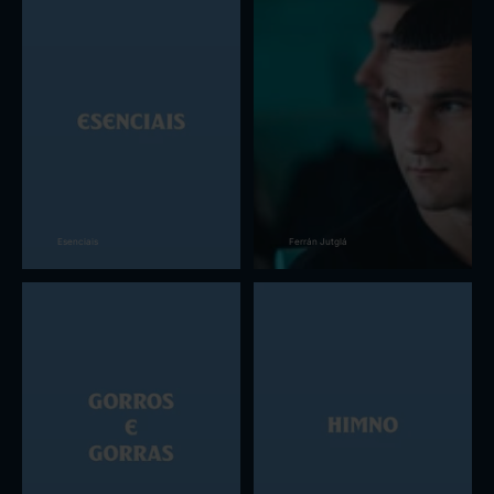
Esenciais
Ferrán Jutglá