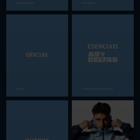
Muller Celtista
Novidades
Oficial
Os esenciais de As Celtas