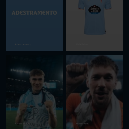
Adestramento
Aleix Febas
Alvaro Núñez
Andrei Radu