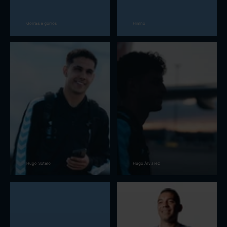
Gorras e gorros
Himno
Hugo Sotelo
Hugo Álvarez