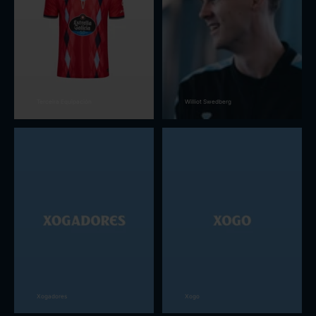
Terceira Equipación
Williot Swedberg
Xogadores
Xogo