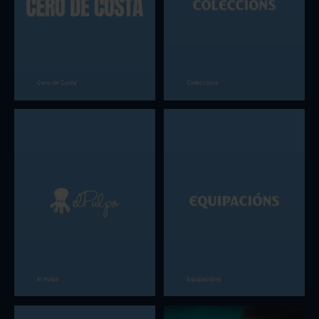
Cero de Costa
Coleccións
El Pulpo
Equipacións