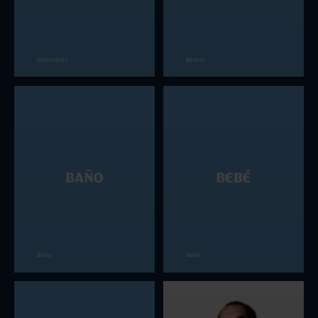
Baloncesto
Balóns
Baño
Bebé