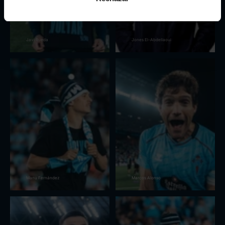
Javi Rueda
Jones El-Abdellaoui
Manu Fernández
Marcos Alonso