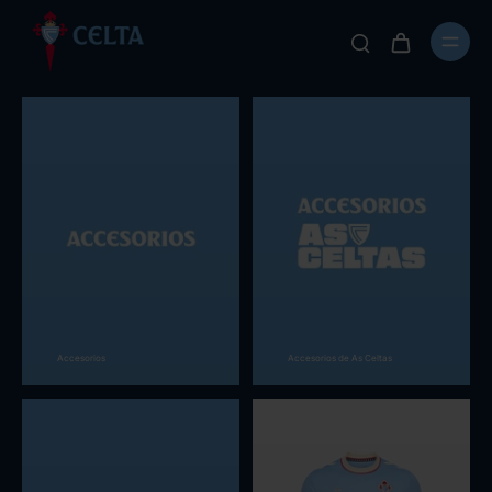
Accesorios
Accesorios de As Celtas