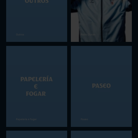
Outros
Pablo Durán
Papelería e fogar
Paseo