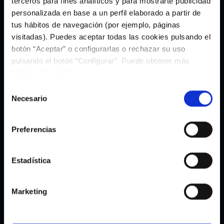
terceros para fines analíticos y para mostrarte publicidad
19,95€
19,95€
personalizada en base a un perfil elaborado a partir de
tus hábitos de navegación (por ejemplo, páginas
visitadas). Puedes aceptar todas las cookies pulsando el
botón “Aceptar” o configurarlas o rechazar su uso
pulsando el botón “Configurar”. Puede obtener más
información
aquí
.
Selección
Necesario
de
consentimiento
Preferencias
Estadística
Neceser Celeste e Mariño
Gymbag Vermella Essential
Marketing
19,95€
14,95€