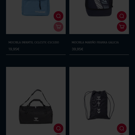
Mochila Infantil Celeste Escudo
Mochila Mariño Franxa Galicia
19,95€
39,95€