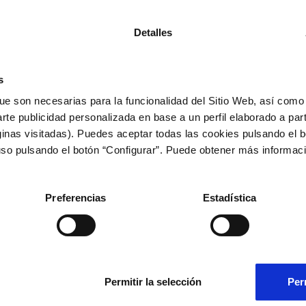
Elixe opcións
Detalles
Pulsera Celeste Escudo Plata
35,00€
s
ue son necesarias para la funcionalidad del Sitio Web, así como
arte publicidad personalizada en base a un perfil elaborado a part
inas visitadas). Puedes aceptar todas las cookies pulsando el b
uso pulsando el botón “Configurar”. Puede obtener más informac
Podería interesarte
Preferencias
Estadística
Permitir la selección
Per