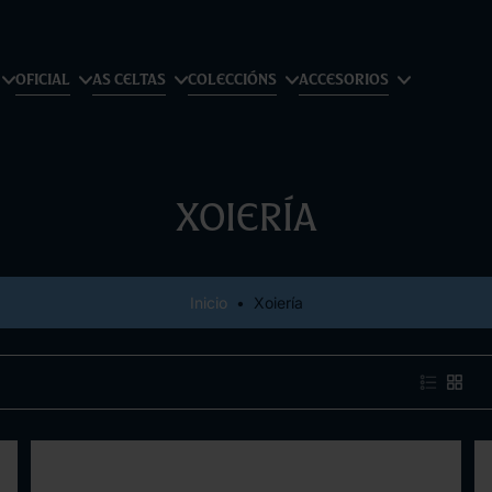
OFICIAL
AS CELTAS
COLECCIÓNS
ACCESORIOS
Xoiería
Inicio
•
Xoiería