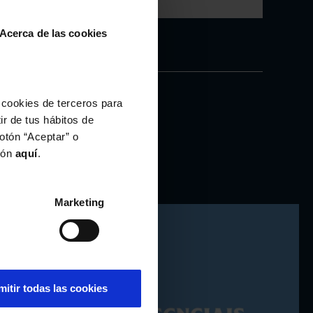
Elixe opcións
Acerca de las cookies
Pendentes Prata As Celtas
45,00€
 cookies de terceros para
ir de tus hábitos de
otón “Aceptar” o
ión
aquí
.
Marketing
mitir todas las cookies