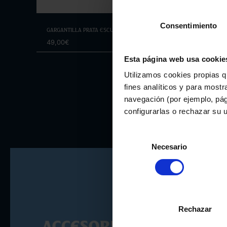
Elixe opcións
Consentimiento
Gargantilla Prata Escudo
49,00€
Esta página web usa cookie
Utilizamos cookies propias q
fines analíticos y para mostr
navegación (por ejemplo, pág
configurarlas o rechazar su 
Selección
Necesario
de
consentimiento
Rechazar