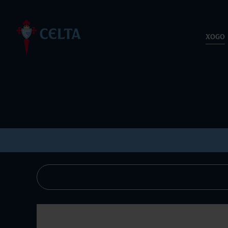
Saltar
ao
contido
XOGO