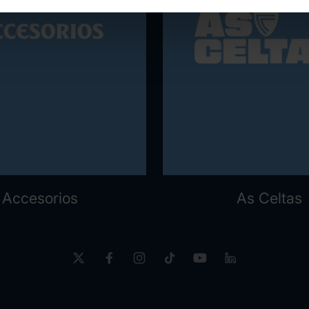
Accesorios
As Celtas