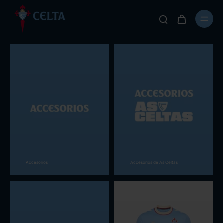
Accesorios
Accesorios de As Celtas