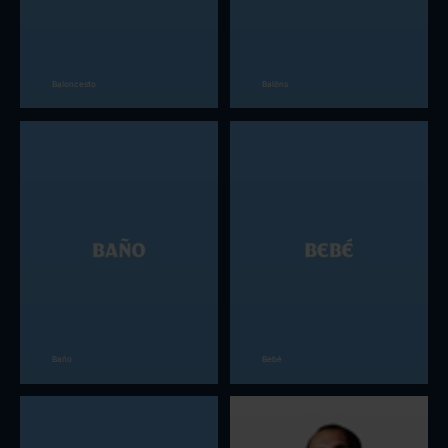
Baloncesto
Balóns
Baño
Bebé