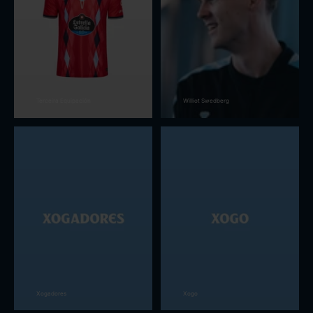
Terceira Equipación
Williot Swedberg
Xogadores
Xogo