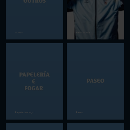
Outros
Pablo Durán
Papelería e fogar
Paseo