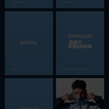
Muller Celtista
Novidades
Oficial
Os esenciais de As Celtas