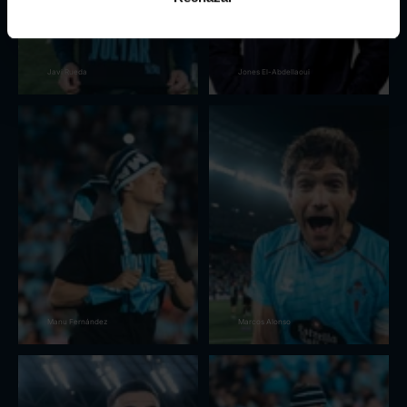
Javi Rueda
Jones El-Abdellaoui
Manu Fernández
Marcos Alonso