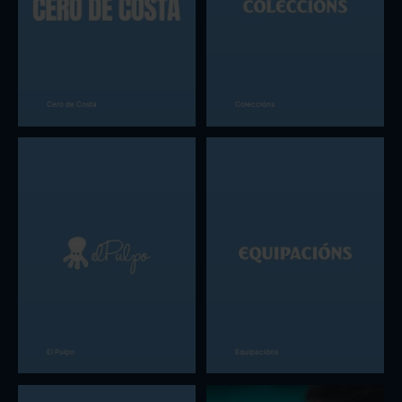
Cero de Costa
Coleccións
El Pulpo
Equipacións