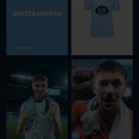
Adestramento
Aleix Febas
Alvaro Núñez
Andrei Radu