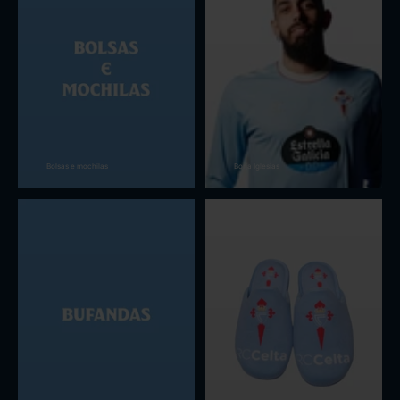
Bolsas e mochilas
Borja Iglesias