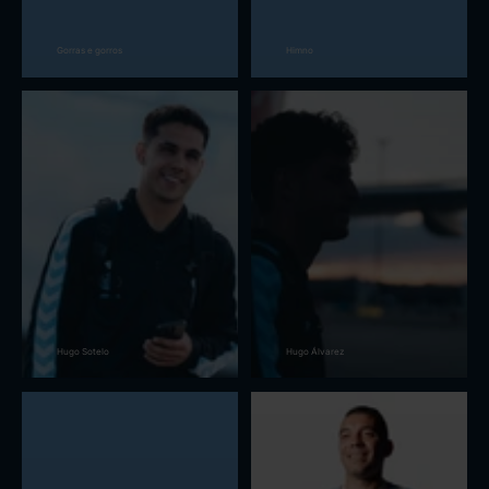
Gorras e gorros
Himno
Hugo Sotelo
Hugo Álvarez