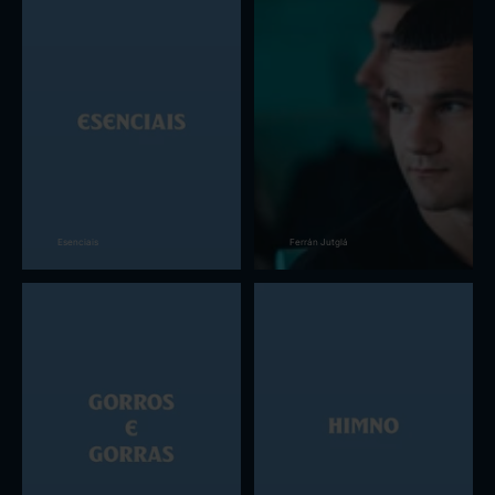
Esenciais
Ferrán Jutglá