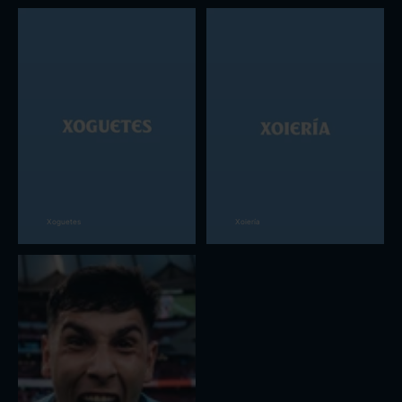
Xoguetes
Xoiería