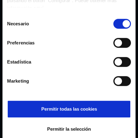
pulsando el botón “Configurar”. Puede obtener más
información
aquí
.
Selección
Necesario
Guía de tallas
de
consentimiento
Preferencias
Añadir a la cesta
-
25,95€
Comprar ahora
Estadística
Descripción
Marketing
Composición
Instrucciones de lavado
Permitir todas las cookies
Envíos
Devoluciones
Permitir la selección