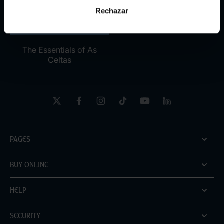
Rechazar
The Essentials of As
Celtas
Pages
Buy online
Help
Security