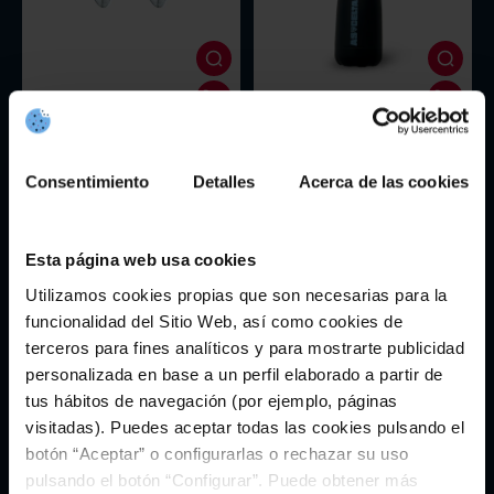
As Celltas Women Silver Earrings
Black Term As Celtas
Consentimiento
Detalles
Acerca de las cookies
45,00€
14,95€
Esta página web usa cookies
Utilizamos cookies propias que son necesarias para la
funcionalidad del Sitio Web, así como cookies de
terceros para fines analíticos y para mostrarte publicidad
personalizada en base a un perfil elaborado a partir de
tus hábitos de navegación (por ejemplo, páginas
visitadas). Puedes aceptar todas las cookies pulsando el
botón “Aceptar” o configurarlas o rechazar su uso
pulsando el botón “Configurar”. Puede obtener más